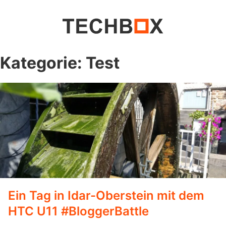
Kategorie:
Test
Ein Tag in Idar-Oberstein mit dem
HTC U11 #BloggerBattle