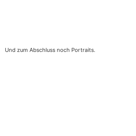
Hier klicken, um den
Inhalt von YouTube
anzuzeigen.
Erfahre mehr in der
Datenschutzerklärung
von YouTube
.
Und zum Abschluss noch Portraits.
Inhalt von YouTube
immer anzeigen
„Take BETTER SHOTS with
your iPhone“ direkt öffnen
Hier klicken, um den
Inhalt von YouTube
anzuzeigen.
Erfahre mehr in der
Datenschutzerklärung