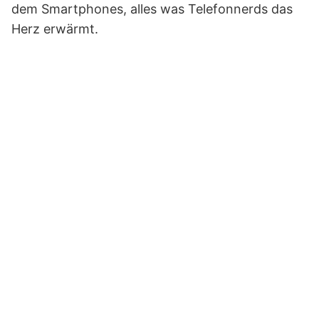
dem Smartphones, alles was Telefonnerds das
„Stop taking the same boring
photos! Shooting & thinking
Herz erwärmt.
differently.“ direkt öffnen
Hier klicken, um den
Inhalt von YouTube
anzuzeigen.
Erfahre mehr in der
Datenschutzerklärung
von YouTube
.
Inhalt von YouTube
immer anzeigen
„Start CRUSHING your
INSTAGRAM game!!“ direkt
öffnen