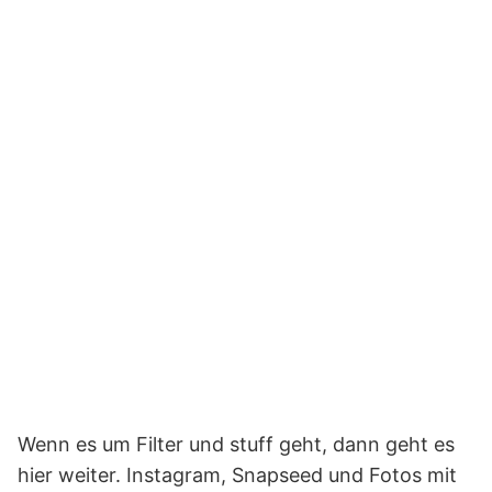
Inhalt von YouTube
anzuzeigen.
Erfahre mehr in der
Datenschutzerklärung
von YouTube
.
Inhalt von YouTube
immer anzeigen
„5 tips to INSTANTLY up
your PHOTO GAME“ direkt
öffnen
Hier klicken, um den
Inhalt von YouTube
anzuzeigen.
Erfahre mehr in der
Datenschutzerklärung
von YouTube
.
Wenn es um Filter und stuff geht, dann geht es
Inhalt von YouTube
hier weiter. Instagram, Snapseed und Fotos mit
immer anzeigen