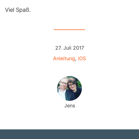
von YouTube
.
Viel Spaß.
Inhalt von YouTube
immer anzeigen
„How to take BETTER
PORTRAITS NOW!! A quick
guide to better photos!“
direkt öffnen
27. Juli 2017
Anleitung
,
iOS
Jens