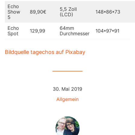
Echo
5,5 Zoll
Show
89,90€
148*86*73
(LCD)
5
Echo
64mm
129,99
104*97*91
Spot
Durchmesser
Bildquelle tagechos auf Pixabay
30. Mai 2019
Allgemein