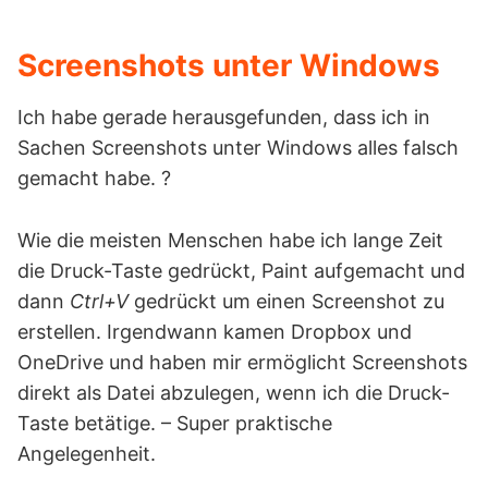
Screenshots unter Windows
Ich habe gerade herausgefunden, dass ich in
Sachen Screenshots unter Windows alles falsch
gemacht habe. ?
Wie die meisten Menschen habe ich lange Zeit
die Druck-Taste gedrückt, Paint aufgemacht und
dann
Ctrl+V
gedrückt um einen Screenshot zu
erstellen. Irgendwann kamen Dropbox und
OneDrive und haben mir ermöglicht Screenshots
direkt als Datei abzulegen, wenn ich die Druck-
Taste betätige. – Super praktische
Angelegenheit.