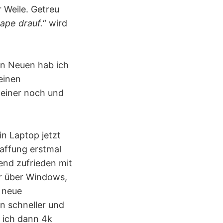
 Weile. Getreu
ape drauf.
“ wird
nen Neuen hab ich
 einen
einer noch und
n Laptop jetzt
haffung erstmal
end zufrieden mit
er über Windows,
e neue
n schneller und
 ich dann 4k