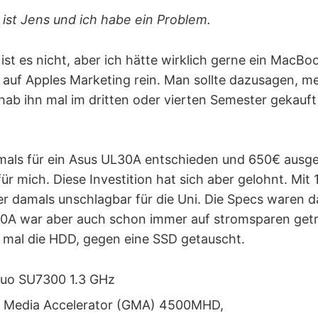
ist Jens und ich habe ein Problem.
st es nicht, aber ich hätte wirklich gerne ein MacBoo
l auf Apples Marketing rein. Man sollte dazusagen, mei
h hab ihn mal im dritten oder vierten Semester gekauft
mals für ein Asus UL30A entschieden und 650€ ausg
 für mich. Diese Investition hat sich aber gelohnt. Mit
er damals unschlagbar für die Uni. Die Specs waren 
L30A war aber auch schon immer auf stromsparen getr
r mal die HDD, gegen eine SSD getauscht.
Duo SU7300 1.3 GHz
cs Media Accelerator (GMA) 4500MHD,