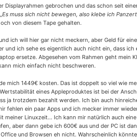
 der Displayrahmen gebrochen und das schon seit einer
„
Es muss sich nicht bewegen, also klebe ich Panzert
 noch von diesem Tape gehalten.
und ich will hier gar nicht meckern, aber Geld für ei
r und ich sehe es eigentlich auch nicht ein, dass ich
Laptop ersetze. Abgesehen vom Rahmen geht mein Kl
 kann mich einfach nicht beschweren.
 mich 1449€ kosten. Das ist doppelt so viel wie mei
 Wertstabilität eines Appleproduktes ist bei der Ansc
ss ja trotzdem bezahlt werden. Ich bin auch hinreich
mir fehlen ein paar Apps und ich mecker immer wied
it meiner Linuxzeit… Ich kann mir natürlich auch ein
en, aber dann gebe ich 600€ aus und der PC ist dan
 Office und Browsen eh nicht. Wahrscheinlich könnte