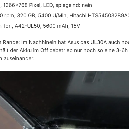
0, 1366×768 Pixel, LED, spiegelnd: nein
0 rpm, 320 GB, 5400 U/Min, Hitachi HTS545032B9A
m-Ion, A42-UL50, 5600 mAh, 15V
am Rande: Im Nachhinein hat Asus das UL30A auch noc
hält der Akku im Officebetrieb nur noch so eine 3-6
ch auseinander.