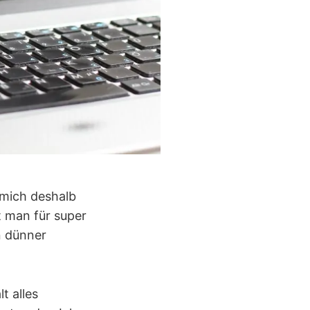
 mich deshalb
 man für super
n dünner
t alles