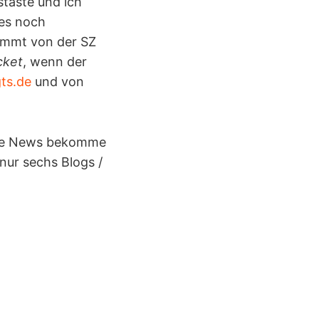
staste und ich
 es noch
kommt von der SZ
cket
, wenn der
ts.de
und von
Viele News bekomme
nur sechs Blogs /