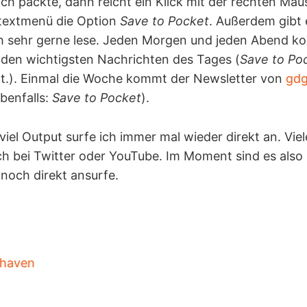
ch packte, dann reicht ein Klick mit der rechten Mau
extmenü die Option
Save to Pocket
. Außerdem gibt
ich sehr gerne lese. Jeden Morgen und jeden Abend 
 den wichtigsten Nachrichten des Tages (
Save to Po
ht.). Einmal die Woche kommt der Newsletter von
gdg
benfalls:
Save to Pocket
).
)viel Output surfe ich immer mal wieder direkt an. 
ch bei Twitter oder YouTube. Im Moment sind es also 
 noch direkt ansurfe.
rhaven