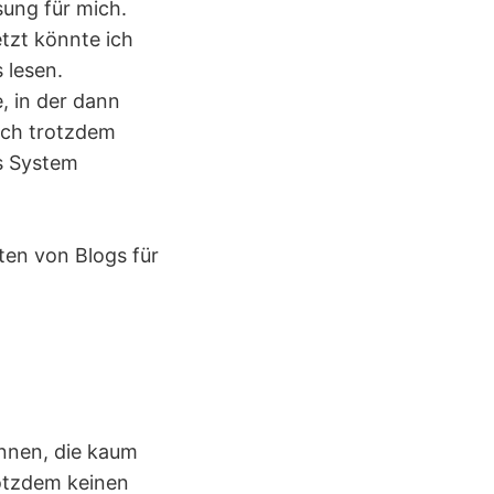
sung für mich.
etzt könnte ich
 lesen.
, in der dann
lich trotzdem
es System
ten von Blogs für
nnen, die kaum
rotzdem keinen