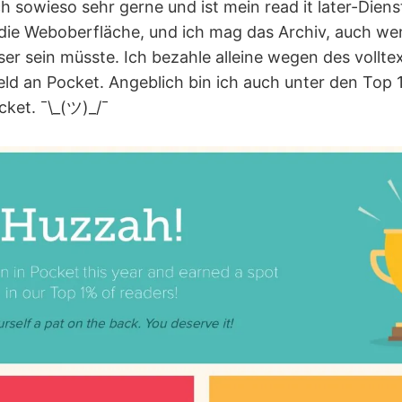
h sowieso sehr gerne und ist mein read it later-Diens
die Weboberfläche, und ich mag das Archiv, auch we
er sein müsste. Ich bezahle alleine wegen des vollt
Geld an Pocket. Angeblich bin ich auch unter den Top 
cket. ¯\_(ツ)_/¯